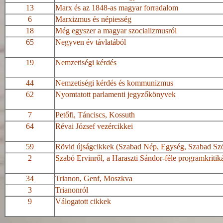
13
Marx és az 1848-as magyar forradalom
6
Marxizmus és népiesség
18
Még egyszer a magyar szocializmusról
65
Negyven év távlatából
19
Nemzetiségi kérdés
44
Nemzetiségi kérdés és kommunizmus
62
Nyomtatott parlamenti jegyzőkönyvek
7
Petőfi,
Tánciscs
, Kossuth
64
Révai József vezércikkei
59
Rövid újságcikkek (Szabad Nép, Egység, Szabad Szó,
2
Szabó Ervinről, a Haraszti
Sándor-féle
programkritik
34
Trianon, Genf, Moszkva
3
Trianonról
9
Válogatott cikkek