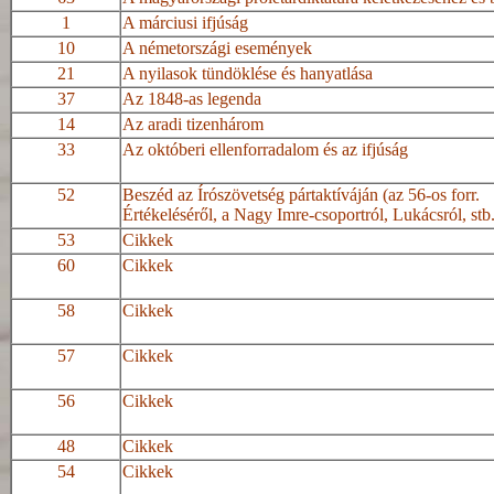
1
A márciusi ifjúság
10
A németországi események
21
A nyilasok tündöklése és hanyatlása
37
Az 1848-as legenda
14
Az aradi tizenhárom
33
Az októberi ellenforradalom és az ifjúság
52
Beszéd az Írószövetség pártaktíváján (az 56-os forr.
Értékeléséről, a Nagy Imre-csoportról, Lukácsról, stb
53
Cikkek
60
Cikkek
58
Cikkek
57
Cikkek
56
Cikkek
48
Cikkek
54
Cikkek