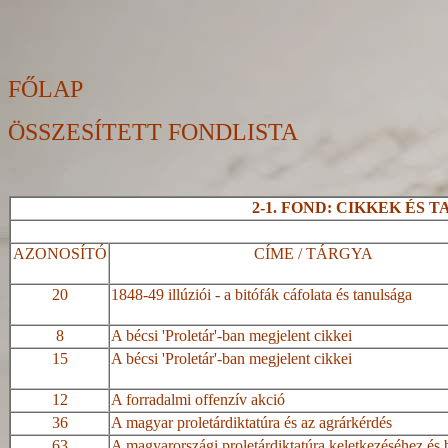
FŐLAP
ÖSSZESÍTETT FONDLISTA
2-1. FOND: CIKKEK ÉS 
AZONOSÍTÓ
CÍME / TÁRGYA
20
1848-49 illúziói - a bitófák cáfolata és tanulsága
8
A bécsi '
Proletár'-ban
megjelent cikkei
15
A bécsi '
Proletár'-ban
megjelent cikkei
12
A forradalmi
offenzív
akció
36
A magyar proletárdiktatúra és az agrárkérdés
63
A magyarországi proletárdiktatúra keletkezéséhez és