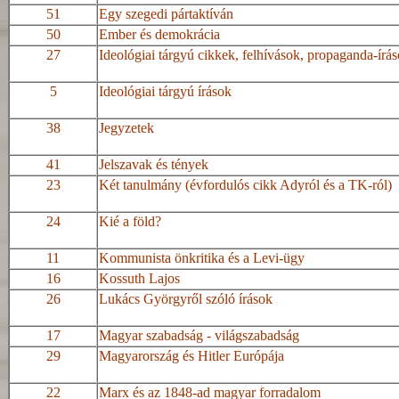
51
Egy szegedi pártaktíván
50
Ember és demokrácia
27
Ideológiai tárgyú cikkek, felhívások,
propaganda
-írá
5
Ideológiai tárgyú írások
38
Jegyzetek
41
Jelszavak és tények
23
Két tanulmány (évfordulós cikk Adyról és a
TK-ról
)
24
Kié a föld?
11
Kommunista önkritika és a
Levi-ügy
16
Kossuth Lajos
26
Lukács Györgyről szóló írások
17
Magyar szabadság - világszabadság
29
Magyarország és Hitler Európája
22
Marx és az 1848-ad magyar forradalom