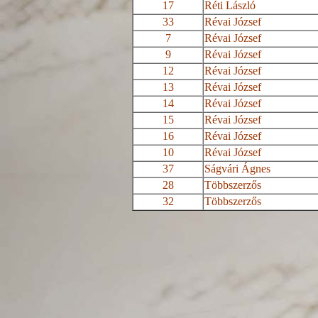
17
Réti László
33
Révai József
7
Révai József
9
Révai József
12
Révai József
13
Révai József
14
Révai József
15
Révai József
16
Révai József
10
Révai József
37
Ságvári
Ágnes
28
Többszerzős
32
Többszerzős