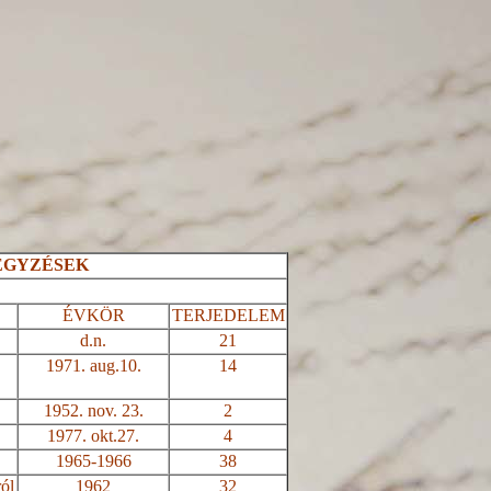
JEGYZÉSEK
ÉVKÖR
TERJEDELEM
d
.n
.
21
1971. aug.10.
14
1952. nov. 23.
2
1977. okt.27.
4
1965-1966
38
ról
1962
32