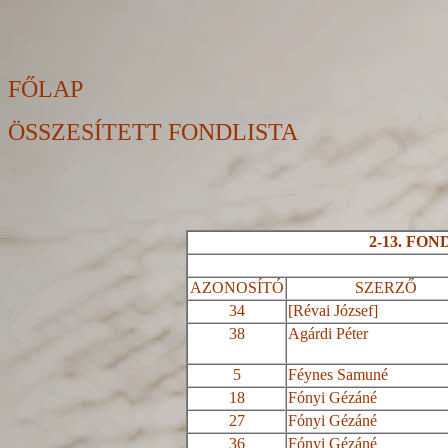
FŐLAP
ÖSSZESÍTETT FONDLISTA
2-13. FO
AZONOSÍTÓ
SZERZŐ
34
[Révai József]
38
Agárdi Péter
5
Féynes
Samuné
18
Fónyi
Gézáné
27
Fónyi
Gézáné
36
Fónyi
Gézáné