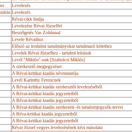
er
Levelezés
ndrás
Levelezés
Révai-cikk listája
Levelezése Révai Józseffel
Beszélgetés Vas Zoltánnal
Levele Révaihoz
Előszó az irodalmi tanulmányokat tartalmazó kötethez
Levelek Révai Józsefhez - tartalmi leírások
Levél "Miklós"
-nak
[Szabolcsi Miklós]
A szerkesztő megjegyzései
A Révai-kritikai kiadás névmutatója
Levél Karinthy Ferencnek
A Révai-kritikai kiadás szerkesztői levelezéséből
A Révai-kritikai kiadás jegyzeteiből
A Révai-kritikai kiadás jegyzeteiből
A Révai-kritikai kiadás szerkezeti- és tartalomjegyzék-tervei
A
Réva-kritikai
kiadás jegyzeteiből
A Révai-kritikai kiadás jegyzeteiből
Révai József vegyes levelezésének kézi másolata