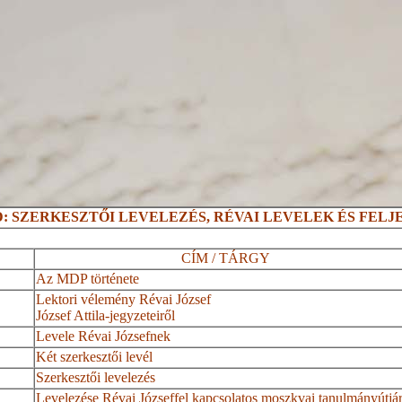
ND: SZERKESZTŐI LEVELEZÉS, RÉVAI LEVELEK ÉS FEL
CÍM / TÁRGY
Az MDP története
Lektori vélemény Révai József
József Attila-jegyzeteiről
Levele Révai Józsefnek
Két szerkesztői levél
Szerkesztői levelezés
Levelezése Révai Józseffel kapcsolatos moszkvai tanulmányútjá