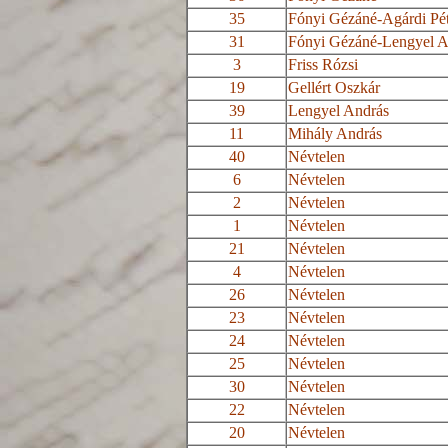
35
Fónyi
Gézáné-Agárdi
Pét
31
Fónyi
Gézáné-Lengyel
A
3
Friss Rózsi
19
Gellért Oszkár
39
Lengyel András
11
Mihály András
40
Névtelen
6
Névtelen
2
Névtelen
1
Névtelen
21
Névtelen
4
Névtelen
26
Névtelen
23
Névtelen
24
Névtelen
25
Névtelen
30
Névtelen
22
Névtelen
20
Névtelen