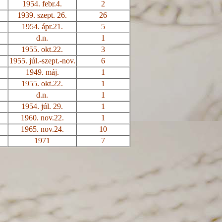
1954. febr.4.
2
1939. szept. 26.
26
1954. ápr.21.
5
d
.n
.
1
1955. okt.22.
3
1955.
júl.-szept.-nov
.
6
1949. máj.
1
1955. okt.22.
1
d
.n
.
1
1954. júl. 29.
1
1960. nov.22.
1
1965. nov.24.
10
1971
7