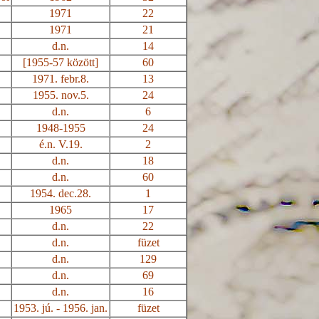
1971
22
1971
21
d
.n
.
14
[1955-57 között]
60
1971. febr.8.
13
1955. nov.5.
24
d
.n
.
6
1948-1955
24
é.n
. V
.19
.
2
d
.n
.
18
d
.n
.
60
1954. dec.28.
1
1965
17
d
.n
.
22
d
.n
.
füzet
d
.n
.
129
d
.n
.
69
d
.n
.
16
1953.
jú
. - 1956. jan.
füzet