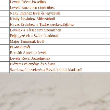
Levele Révei Józsefhez
Levele ismeretlen címzetthez
Nagy Imréhez levél és jegyzetek
Király Istvánhoz Mikszáthról
Havas Ervinhez, a
TszLe
szerkesztőjéhez
Levelek a Társadalmi Szemlének
Feljegyzések a Szikra kiadónak
Major Tamásnak levél
PB-nek levél
Bernáth
Aurélhoz levél
Levele Révai
Józsefnénak
Előzetes
vélemény
..
és
Válasz…
Szerkesztői levelezés a Révai-kritikai kiadásról